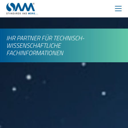
DIGITALE BIBLIOTHEKEN
IHR PARTNER FÜR TECHNISCH-
IEEE
WISSENSCHAFTLICHE
FACHINFORMATIONEN
EBOOKS
PATENTRECHERCHE
NORMENMANAGEMENT
ÜBER UNS
DOWNLOADS
PARTNER