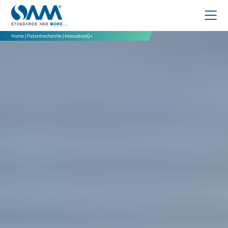
Home
|
Patentrecherche
|
InnovationQ+
DIGITALE BIBLIOTHEKEN
IEEE
EBOOKS
PATENTRECHERCHE
NORMENMANAGEMENT
ÜBER UNS
DOWNLOADS
PARTNER