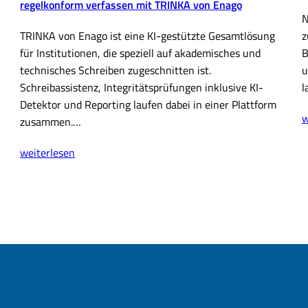
regelkonform verfassen mit TRINKA von Enago
N
TRINKA von Enago ist eine KI-gestützte Gesamtlösung
z
für Institutionen, die speziell auf akademisches und
B
technisches Schreiben zugeschnitten ist.
u
Schreibassistenz, Integritätsprüfungen inklusive KI-
l
Detektor und Reporting laufen dabei in einer Plattform
C
w
zusammen.…
D
Wissenschaftliche
A
weiterlesen
Publikationen
2
KI-
(
gestützt
und
regelkonform
verfassen
mit
TRINKA
von