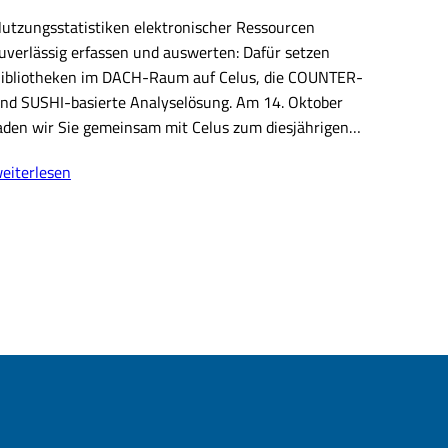
utzungsstatistiken elektronischer Ressourcen
uverlässig erfassen und auswerten: Dafür setzen
ibliotheken im DACH-Raum auf Celus, die COUNTER-
nd SUSHI-basierte Analyselösung. Am 14. Oktober
aden wir Sie gemeinsam mit Celus zum diesjährigen…
elus
eiterlesen
ACH
nwendertreffen
026
virtuell)