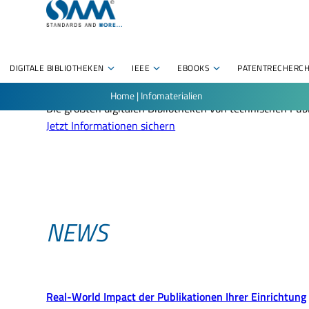
DIGITALE BIBLIOTHEKEN
IEEE
EBOOKS
PATENTRECHERC
Mit technisch-wissenschaftlichen Fachinformationen 
Home
|
Infomaterialien
Die größten digitalen Bibliotheken von technischen Publ
Jetzt Informationen sichern
NEWS
Real-World Impact der Publikationen Ihrer Einrichtung