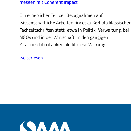
messen mit Coherent Impact
Ein erheblicher Teil der Bezugnahmen auf
wissenschaftliche Arbeiten findet außerhalb klassischer
Fachzeitschriften statt, etwa in Politik, Verwaltung, bei
NGOs und in der Wirtschaft. In den gängigen
Zitationsdatenbanken bleibt diese Wirkung…
Real-
weiterlesen
World
Impact
der
Publikationen
Ihrer
Einrichtung
messen
mit
Coherent
Impact