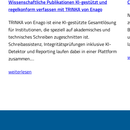
Wissenschaftliche Publikationen KI-gestützt und
C
regelkonform verfassen mit TRINKA von Enago
N
TRINKA von Enago ist eine KI-gestützte Gesamtlösung
z
für Institutionen, die speziell auf akademisches und
B
technisches Schreiben zugeschnitten ist.
u
Schreibassistenz, Integritätsprüfungen inklusive KI-
l
Detektor und Reporting laufen dabei in einer Plattform
C
w
zusammen.…
D
Wissenschaftliche
A
weiterlesen
Publikationen
2
KI-
(
gestützt
und
regelkonform
verfassen
mit
TRINKA