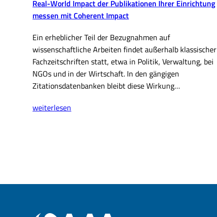
Real-World Impact der Publikationen Ihrer Einrichtung
messen mit Coherent Impact
Ein erheblicher Teil der Bezugnahmen auf
wissenschaftliche Arbeiten findet außerhalb klassischer
Fachzeitschriften statt, etwa in Politik, Verwaltung, bei
NGOs und in der Wirtschaft. In den gängigen
Zitationsdatenbanken bleibt diese Wirkung…
Real-
weiterlesen
World
Impact
der
Publikationen
Ihrer
Einrichtung
messen
mit
Coherent