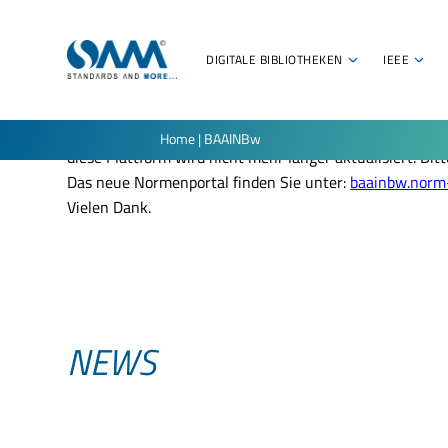
DIGITALE BIBLIOTHEKEN
IEEE
Liebe Nutzer_innen,
Home
|
BAAINBw
diese Plattform wird nicht mehr länger aktualisiert. B
Das neue Normenportal finden Sie unter:
baainbw.norm-
Vielen Dank.
NEWS