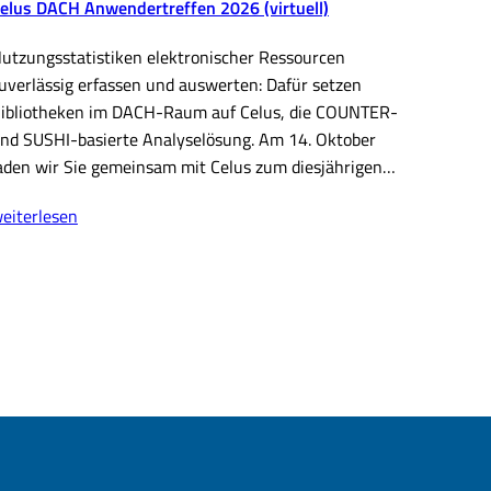
elus DACH Anwendertreffen 2026 (virtuell)
utzungsstatistiken elektronischer Ressourcen
uverlässig erfassen und auswerten: Dafür setzen
ibliotheken im DACH-Raum auf Celus, die COUNTER-
nd SUSHI-basierte Analyselösung. Am 14. Oktober
aden wir Sie gemeinsam mit Celus zum diesjährigen…
elus
eiterlesen
ACH
nwendertreffen
026
virtuell)