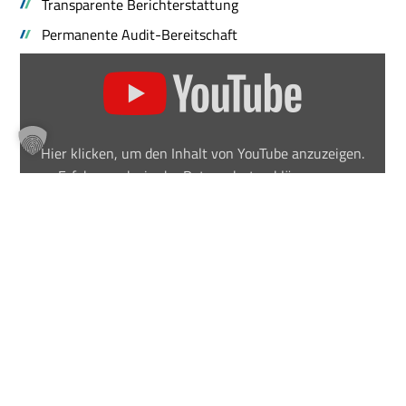
Transparente Berichterstattung
Permanente Audit-Bereitschaft
„Nimonik
Corporate
Overview
–
Comprehensive
Compliance
Program“
Hier klicken, um den Inhalt von YouTube anzuzeigen.
von
YouTube
Erfahre mehr in der
Datenschutzerklärung von
anzeigen
YouTube
.
Inhalt von YouTube immer anzeigen
„Nimonik Corporate Overview – Comprehensive Compliance
Program“ direkt öffnen