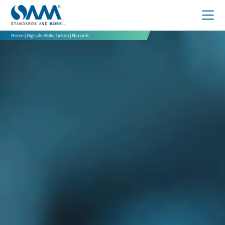
Home
|
Digitale Bibliotheken
|
Nimonik
DIGITALE BIBLIOTHEKEN
IEEE
EBOOKS
PATENTRECHERCHE
NORMENMANAGEMENT
ÜBER UNS
DOWNLOADS
PARTNER