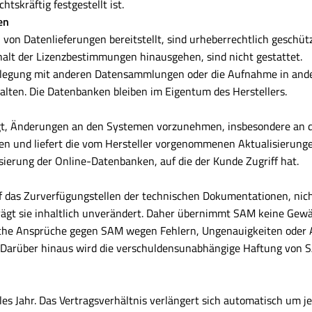
skräftig festgestellt ist.
en
n Datenlieferungen bereitstellt, sind urheberrechtlich geschützt
halt der Lizenzbestimmungen hinausgehen, sind nicht gestattet.
enlegung mit anderen Datensammlungen oder die Aufnahme in ande
halten. Die Datenbanken bleiben im Eigentum des Herstellers.
tigt, Änderungen an den Systemen vorzunehmen, insbesondere an de
n und liefert die vom Hersteller vorgenommenen Aktualisierungen.
ierung der Online-Datenbanken, auf die der Kunde Zugriff hat.
auf das Zurverfügungstellen der technischen Dokumentationen, nic
gt sie inhaltlich unverändert. Daher übernimmt SAM keine Gewähr
gliche Ansprüche gegen SAM wegen Fehlern, Ungenauigkeiten oder
 Darüber hinaus wird die verschuldensunabhängige Haftung von S
es Jahr. Das Vertragsverhältnis verlängert sich automatisch um jew