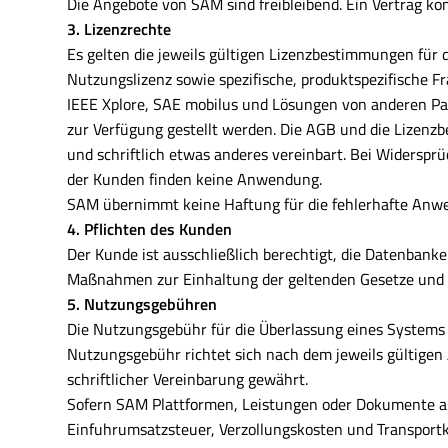
Die Angebote von SAM sind freibleibend. Ein Vertrag ko
3. Lizenzrechte
Es gelten die jeweils gültigen Lizenzbestimmungen für
Nutzungslizenz sowie spezifische, produktspezifische F
IEEE Xplore, SAE mobilus und Lösungen von anderen Pa
zur Verfügung gestellt werden. Die AGB und die Lizenzb
und schriftlich etwas anderes vereinbart. Bei Widers
der Kunden finden keine Anwendung.
SAM übernimmt keine Haftung für die fehlerhafte Anw
4.
Pflichten des Kunden
Der Kunde ist ausschließlich berechtigt, die Datenbanke
Maßnahmen zur Einhaltung der geltenden Gesetze und V
5. Nutzungsgebühren
Die Nutzungsgebühr für die Überlassung eines Systems 
Nutzungsgebühr richtet sich nach dem jeweils gültige
schriftlicher Vereinbarung gewährt.
Sofern SAM Plattformen, Leistungen oder Dokumente aus 
Einfuhrumsatzsteuer, Verzollungskosten und Transpor