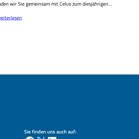
aden wir Sie gemeinsam mit Celus zum diesjährigen…
elus
eiterlesen
ACH
nwendertreffen
026
virtuell)
Sie finden uns auch auf: