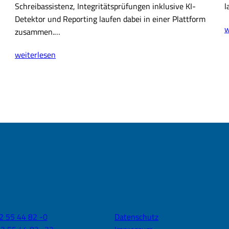
Schreibassistenz, Integritätsprüfungen inklusive KI-
l
Detektor und Reporting laufen dabei in einer Plattform
C
w
zusammen.…
D
Wissenschaftliche
A
weiterlesen
Publikationen
2
KI-
(
gestützt
und
regelkonform
verfassen
mit
TRINKA
von
Enago
2 55 44 82 -0
Datenschutz