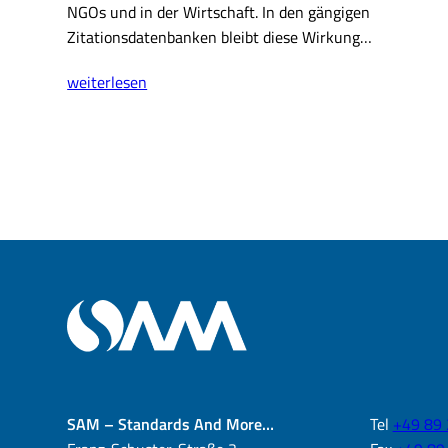
NGOs und in der Wirtschaft. In den gängigen
Zitationsdatenbanken bleibt diese Wirkung…
Real-
weiterlesen
World
Impact
der
Publikationen
Ihrer
Einrichtung
messen
mit
Coherent
Impact
SAM – Standards And More…
Tel
+49 89 